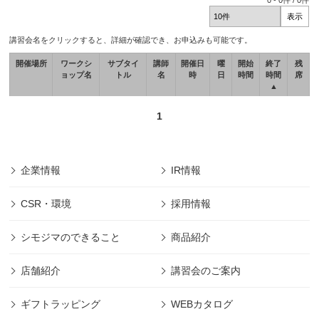
0
-
0
件 /
0
件
講習会名をクリックすると、詳細が確認でき、お申込みも可能です。
開催場所
ワークシ
サブタイ
講師
開催日
曜
開始
終了
残
ョップ名
トル
名
時
日
時間
時間
席
▲
1
企業情報
IR情報
CSR・環境
採用情報
シモジマのできること
商品紹介
店舗紹介
講習会のご案内
ギフトラッピング
WEBカタログ