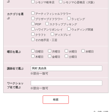
ぶ
シモジマ岐阜店
シモジマ心斎橋店（大阪）
アーティフィシャルフラワー
カテゴリを選
ぶ
プリザーブドフラワー
ラッピング
POP
スクラップブッキング
ハワイアンリボンレイ
ウェディング関連
クラフト
ディスプレイ
その他手芸・工芸
日曜日
月曜日
火曜日
水曜日
曜日を選ぶ
木曜日
金曜日
土曜日
講師名で選ぶ
※部分一致可
ワークショッ
プ名で選ぶ
※部分一致可