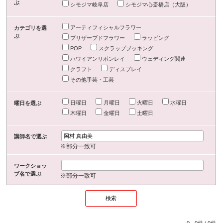
ぶ
シモジマ岐阜店
シモジマ心斎橋店（大阪）
アーティフィシャルフラワー
カテゴリを選
ぶ
プリザーブドフラワー
ラッピング
POP
スクラップブッキング
ハワイアンリボンレイ
ウェディング関連
クラフト
ディスプレイ
その他手芸・工芸
日曜日
月曜日
火曜日
水曜日
曜日を選ぶ
木曜日
金曜日
土曜日
講師名で選ぶ
※部分一致可
ワークショッ
プ名で選ぶ
※部分一致可