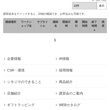
0
-
0
件 /
0
件
講習会名をクリックすると、詳細が確認でき、お申込みも可能です。
開催場所
ワークシ
サブタイ
講師
開催日
曜
開始
終了
残
ョップ名
トル
名
時
日
時間
時間
席
▲
1
企業情報
IR情報
CSR・環境
採用情報
シモジマのできること
商品紹介
店舗紹介
講習会のご案内
ギフトラッピング
WEBカタログ