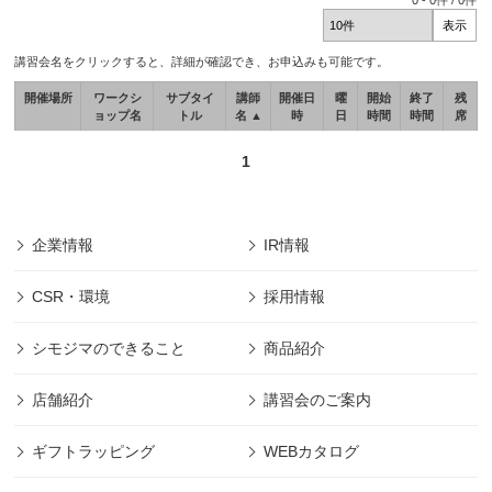
0
-
0
件 /
0
件
講習会名をクリックすると、詳細が確認でき、お申込みも可能です。
開催場所
ワークシ
サブタイ
講師
開催日
曜
開始
終了
残
ョップ名
トル
名 ▲
時
日
時間
時間
席
1
企業情報
IR情報
CSR・環境
採用情報
シモジマのできること
商品紹介
店舗紹介
講習会のご案内
ギフトラッピング
WEBカタログ