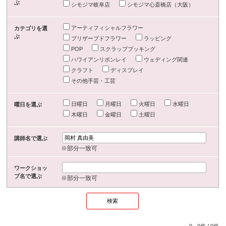
ぶ
シモジマ岐阜店
シモジマ心斎橋店（大阪）
アーティフィシャルフラワー
カテゴリを選
ぶ
プリザーブドフラワー
ラッピング
POP
スクラップブッキング
ハワイアンリボンレイ
ウェディング関連
クラフト
ディスプレイ
その他手芸・工芸
日曜日
月曜日
火曜日
水曜日
曜日を選ぶ
木曜日
金曜日
土曜日
講師名で選ぶ
※部分一致可
ワークショッ
プ名で選ぶ
※部分一致可