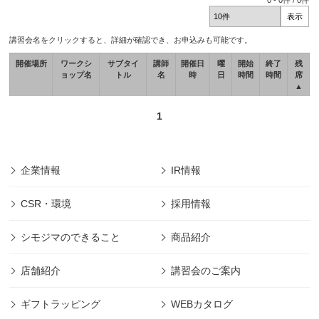
0
-
0
件 /
0
件
講習会名をクリックすると、詳細が確認でき、お申込みも可能です。
開催場所
ワークシ
サブタイ
講師
開催日
曜
開始
終了
残
ョップ名
トル
名
時
日
時間
時間
席
▲
1
企業情報
IR情報
CSR・環境
採用情報
シモジマのできること
商品紹介
店舗紹介
講習会のご案内
ギフトラッピング
WEBカタログ