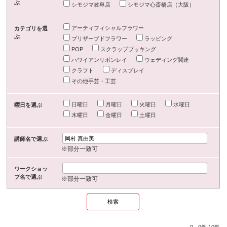
ぶ
シモジマ岐阜店
シモジマ心斎橋店（大阪）
アーティフィシャルフラワー
カテゴリを選
ぶ
プリザーブドフラワー
ラッピング
POP
スクラップブッキング
ハワイアンリボンレイ
ウェディング関連
クラフト
ディスプレイ
その他手芸・工芸
日曜日
月曜日
火曜日
水曜日
曜日を選ぶ
木曜日
金曜日
土曜日
講師名で選ぶ
※部分一致可
ワークショッ
プ名で選ぶ
※部分一致可