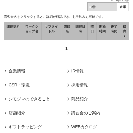
0
-
0
件 /
0
件
講習会名をクリックすると、詳細が確認でき、お申込みも可能です。
開催場所
ワークシ
サブタイ
講師
開催日
曜
開始
終了
残
ョップ名
トル
名
時
日
時間
時間
席
▲
1
企業情報
IR情報
CSR・環境
採用情報
シモジマのできること
商品紹介
店舗紹介
講習会のご案内
ギフトラッピング
WEBカタログ