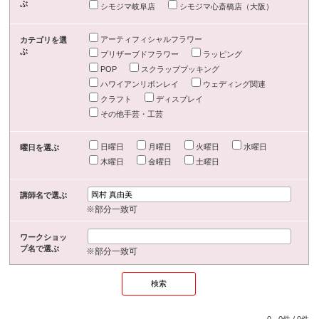
ぶ
シモジマ岐阜店
シモジマ心斎橋店（大阪）
アーティフィシャルフラワー
カテゴリを選
ぶ
プリザーブドフラワー
ラッピング
POP
スクラップブッキング
ハワイアンリボンレイ
ウェディング関連
クラフト
ディスプレイ
その他手芸・工芸
日曜日
月曜日
火曜日
水曜日
曜日を選ぶ
木曜日
金曜日
土曜日
講師名で選ぶ
※部分一致可
ワークショッ
プ名で選ぶ
※部分一致可