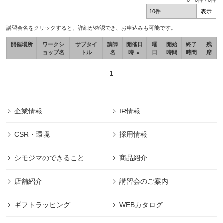
0
-
0
件 /
0
件
講習会名をクリックすると、詳細が確認でき、お申込みも可能です。
開催場所
ワークシ
サブタイ
講師
開催日
曜
開始
終了
残
ョップ名
トル
名
時 ▲
日
時間
時間
席
1
企業情報
IR情報
CSR・環境
採用情報
シモジマのできること
商品紹介
店舗紹介
講習会のご案内
ギフトラッピング
WEBカタログ