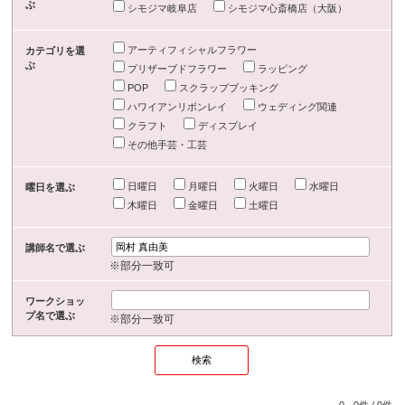
ぶ
シモジマ岐阜店
シモジマ心斎橋店（大阪）
アーティフィシャルフラワー
カテゴリを選
ぶ
プリザーブドフラワー
ラッピング
POP
スクラップブッキング
ハワイアンリボンレイ
ウェディング関連
クラフト
ディスプレイ
その他手芸・工芸
日曜日
月曜日
火曜日
水曜日
曜日を選ぶ
木曜日
金曜日
土曜日
講師名で選ぶ
※部分一致可
ワークショッ
プ名で選ぶ
※部分一致可