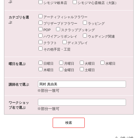
ぶ
シモジマ岐阜店
シモジマ心斎橋店（大阪）
アーティフィシャルフラワー
カテゴリを選
ぶ
プリザーブドフラワー
ラッピング
POP
スクラップブッキング
ハワイアンリボンレイ
ウェディング関連
クラフト
ディスプレイ
その他手芸・工芸
日曜日
月曜日
火曜日
水曜日
曜日を選ぶ
木曜日
金曜日
土曜日
講師名で選ぶ
※部分一致可
ワークショッ
プ名で選ぶ
※部分一致可