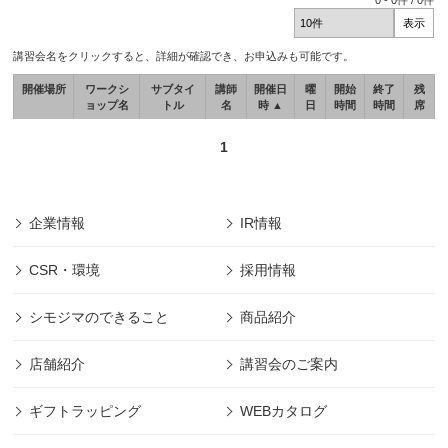
0
-
0
件 /
0
件
講習会名をクリックすると、詳細が確認でき、お申込みも可能です。
開催場所
ワークシ
サブタイ
講師
開催日
曜
開始
終了
残
ョップ名
トル
名
時 ▲
日
時間
時間
席
1
企業情報
IR情報
CSR・環境
採用情報
シモジマのできること
商品紹介
店舗紹介
講習会のご案内
ギフトラッピング
WEBカタログ