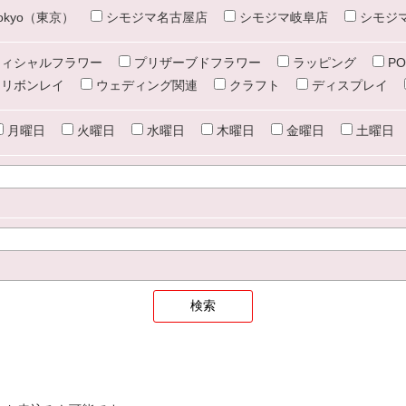
e tokyo（東京）
シモジマ名古屋店
シモジマ岐阜店
シモジ
ィシャルフラワー
プリザーブドフラワー
ラッピング
PO
リボンレイ
ウェディング関連
クラフト
ディスプレイ
月曜日
火曜日
水曜日
木曜日
金曜日
土曜日