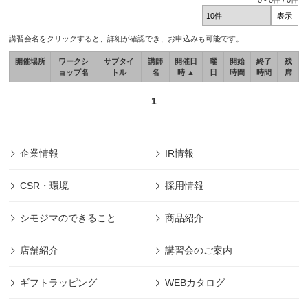
0
-
0
件 /
0
件
講習会名をクリックすると、詳細が確認でき、お申込みも可能です。
開催場所
ワークシ
サブタイ
講師
開催日
曜
開始
終了
残
ョップ名
トル
名
時 ▲
日
時間
時間
席
1
企業情報
IR情報
CSR・環境
採用情報
シモジマのできること
商品紹介
店舗紹介
講習会のご案内
ギフトラッピング
WEBカタログ