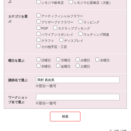
ぶ
シモジマ岐阜店
シモジマ心斎橋店（大阪）
アーティフィシャルフラワー
カテゴリを選
ぶ
プリザーブドフラワー
ラッピング
POP
スクラップブッキング
ハワイアンリボンレイ
ウェディング関連
クラフト
ディスプレイ
その他手芸・工芸
日曜日
月曜日
火曜日
水曜日
曜日を選ぶ
木曜日
金曜日
土曜日
講師名で選ぶ
※部分一致可
ワークショッ
プ名で選ぶ
※部分一致可