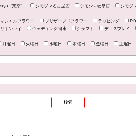
e tokyo（東京）
シモジマ名古屋店
シモジマ岐阜店
シモジ
ィシャルフラワー
プリザーブドフラワー
ラッピング
PO
リボンレイ
ウェディング関連
クラフト
ディスプレイ
月曜日
火曜日
水曜日
木曜日
金曜日
土曜日