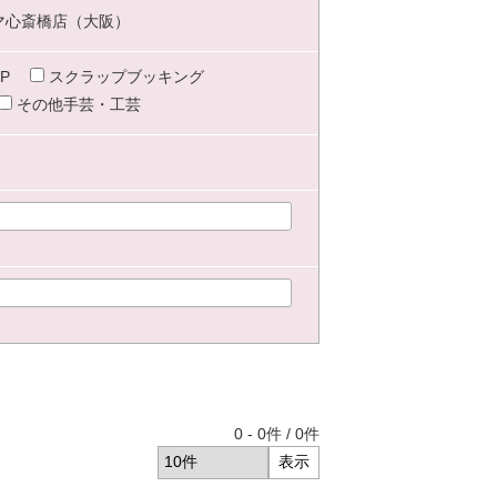
マ心斎橋店（大阪）
P
スクラップブッキング
その他手芸・工芸
0
-
0
件 /
0
件