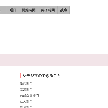
▲
曜日
開始時間
終了時間
残席
シモジマのできること
販売部門
営業部門
商品企画部門
仕入部門
物流部門