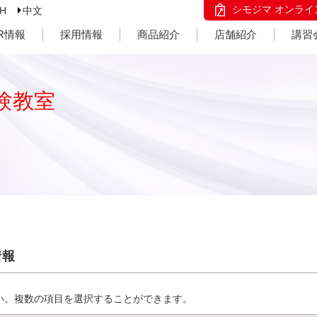
シモジマ オンライ
SH
中文
IR情報
採用情報
商品紹介
店舗紹介
講習
験教室
情報
い。複数の項目を選択することができます。