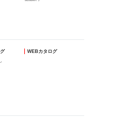
ング
WEBカタログ
し