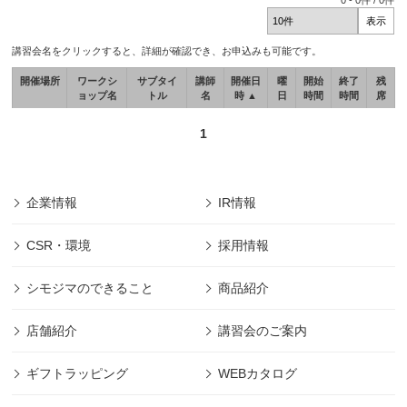
0
-
0
件 /
0
件
講習会名をクリックすると、詳細が確認でき、お申込みも可能です。
開催場所
ワークシ
サブタイ
講師
開催日
曜
開始
終了
残
ョップ名
トル
名
時 ▲
日
時間
時間
席
1
企業情報
IR情報
CSR・環境
採用情報
シモジマのできること
商品紹介
店舗紹介
講習会のご案内
ギフトラッピング
WEBカタログ