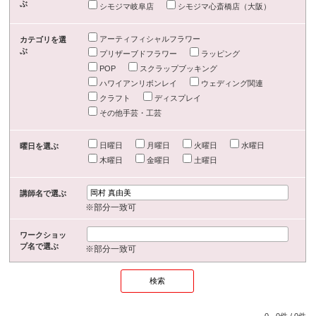
ぶ
シモジマ岐阜店
シモジマ心斎橋店（大阪）
アーティフィシャルフラワー
カテゴリを選
ぶ
プリザーブドフラワー
ラッピング
POP
スクラップブッキング
ハワイアンリボンレイ
ウェディング関連
クラフト
ディスプレイ
その他手芸・工芸
日曜日
月曜日
火曜日
水曜日
曜日を選ぶ
木曜日
金曜日
土曜日
講師名で選ぶ
※部分一致可
ワークショッ
プ名で選ぶ
※部分一致可