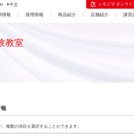
シモジマ オンライ
SH
中文
IR情報
採用情報
商品紹介
店舗紹介
講習
験教室
情報
い。複数の項目を選択することができます。