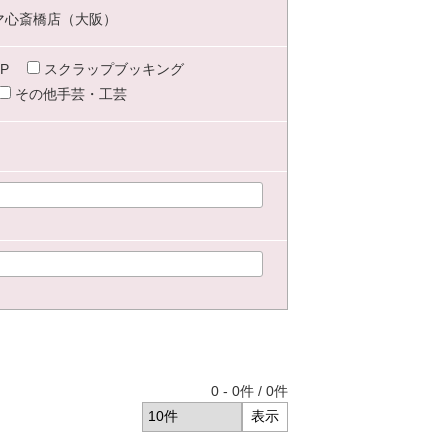
マ心斎橋店（大阪）
P
スクラップブッキング
その他手芸・工芸
0
-
0
件 /
0
件