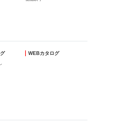
ング
WEBカタログ
し