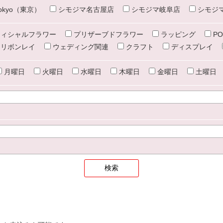
e tokyo（東京）
シモジマ名古屋店
シモジマ岐阜店
シモジ
ィシャルフラワー
プリザーブドフラワー
ラッピング
PO
リボンレイ
ウェディング関連
クラフト
ディスプレイ
月曜日
火曜日
水曜日
木曜日
金曜日
土曜日