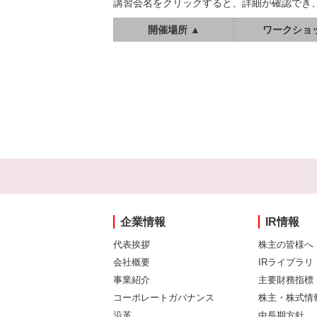
講習会名をクリックすると、詳細が確認でき
開催場所 ▲
ワークショ
企業情報
IR情報
代表挨拶
株主の皆様へ
会社概要
IRライブラリ
事業紹介
主要財務指標
コーポレートガバナンス
株主・株式情
沿革
中長期方針