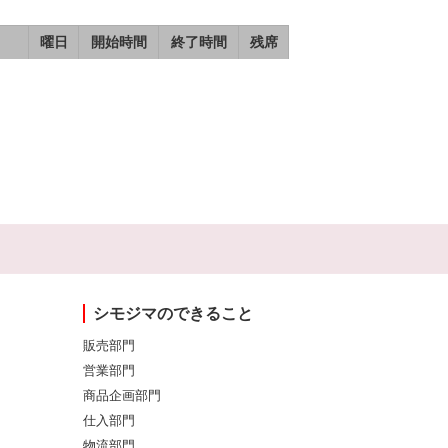
曜日
開始時間
終了時間
残席
シモジマのできること
販売部門
営業部門
商品企画部門
仕入部門
物流部門