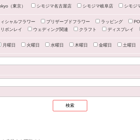
e tokyo（東京）
シモジマ名古屋店
シモジマ岐阜店
シモジ
ィシャルフラワー
プリザーブドフラワー
ラッピング
PO
リボンレイ
ウェディング関連
クラフト
ディスプレイ
月曜日
火曜日
水曜日
木曜日
金曜日
土曜日