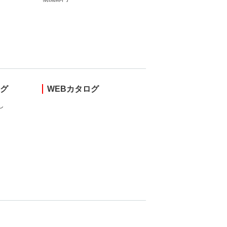
ング
WEBカタログ
し