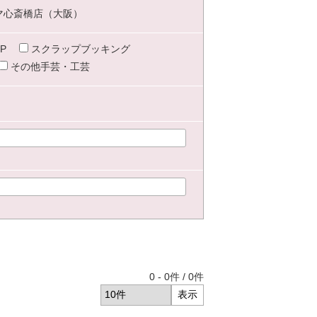
マ心斎橋店（大阪）
P
スクラップブッキング
その他手芸・工芸
0
-
0
件 /
0
件