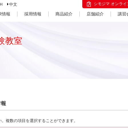
シモジマ オンライ
SH
中文
IR情報
採用情報
商品紹介
店舗紹介
講習
験教室
情報
い。複数の項目を選択することができます。