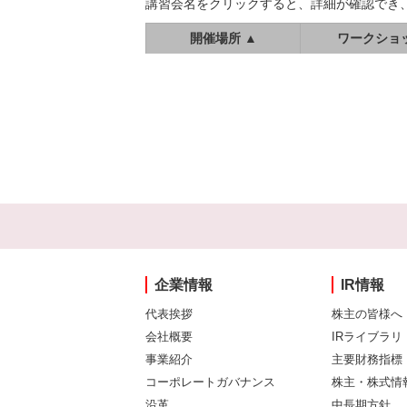
講習会名をクリックすると、詳細が確認でき
開催場所 ▲
ワークショ
企業情報
IR情報
代表挨拶
株主の皆様へ
会社概要
IRライブラリ
事業紹介
主要財務指標
コーポレートガバナンス
株主・株式情
沿革
中長期方針