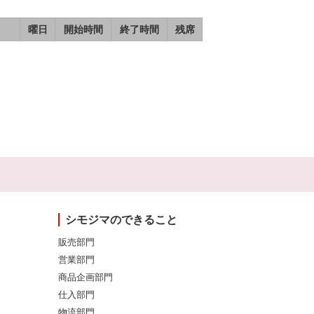
曜日
開始時間
終了時間
残席
シモジマのできること
販売部門
営業部門
商品企画部門
仕入部門
物流部門