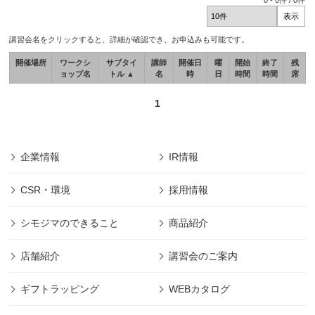
0
-
0
件 /
0
件
講習会名をクリックすると、詳細が確認でき、お申込みも可能です。
開催場所
ワークシ
サブタイ
講師
開催日
曜
開始
終了
残
ョップ名
トル ▲
名
時
日
時間
時間
席
1
企業情報
IR情報
CSR・環境
採用情報
シモジマのできること
商品紹介
店舗紹介
講習会のご案内
ギフトラッピング
WEBカタログ