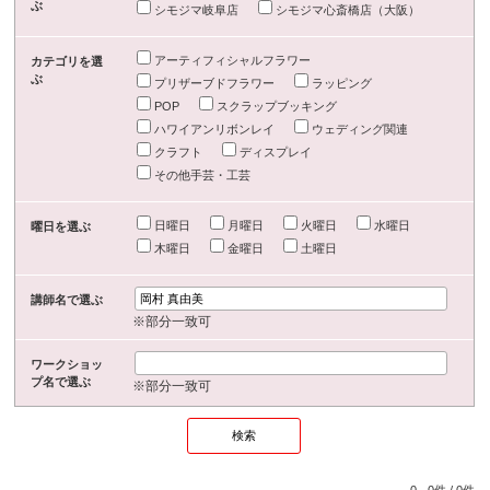
ぶ
シモジマ岐阜店
シモジマ心斎橋店（大阪）
アーティフィシャルフラワー
カテゴリを選
ぶ
プリザーブドフラワー
ラッピング
POP
スクラップブッキング
ハワイアンリボンレイ
ウェディング関連
クラフト
ディスプレイ
その他手芸・工芸
日曜日
月曜日
火曜日
水曜日
曜日を選ぶ
木曜日
金曜日
土曜日
講師名で選ぶ
※部分一致可
ワークショッ
プ名で選ぶ
※部分一致可