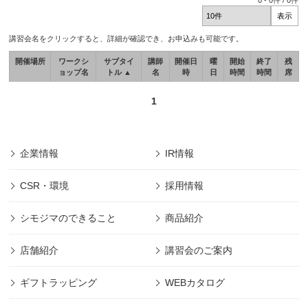
0
-
0
件 /
0
件
講習会名をクリックすると、詳細が確認でき、お申込みも可能です。
開催場所
ワークシ
サブタイ
講師
開催日
曜
開始
終了
残
ョップ名
トル ▲
名
時
日
時間
時間
席
1
企業情報
IR情報
CSR・環境
採用情報
シモジマのできること
商品紹介
店舗紹介
講習会のご案内
ギフトラッピング
WEBカタログ