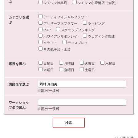
ぶ
シモジマ岐阜店
シモジマ心斎橋店（大阪）
アーティフィシャルフラワー
カテゴリを選
ぶ
プリザーブドフラワー
ラッピング
POP
スクラップブッキング
ハワイアンリボンレイ
ウェディング関連
クラフト
ディスプレイ
その他手芸・工芸
日曜日
月曜日
火曜日
水曜日
曜日を選ぶ
木曜日
金曜日
土曜日
講師名で選ぶ
※部分一致可
ワークショッ
プ名で選ぶ
※部分一致可