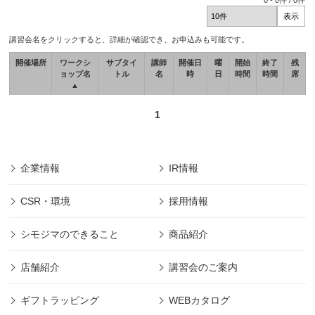
0
-
0
件 /
0
件
講習会名をクリックすると、詳細が確認でき、お申込みも可能です。
開催場所
ワークシ
サブタイ
講師
開催日
曜
開始
終了
残
ョップ名
トル
名
時
日
時間
時間
席
▲
1
企業情報
IR情報
CSR・環境
採用情報
シモジマのできること
商品紹介
店舗紹介
講習会のご案内
ギフトラッピング
WEBカタログ