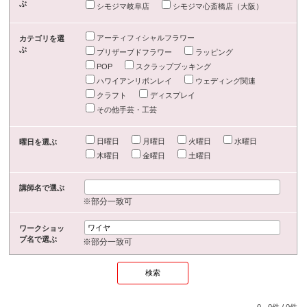
ぶ
シモジマ岐阜店
シモジマ心斎橋店（大阪）
アーティフィシャルフラワー
カテゴリを選
ぶ
プリザーブドフラワー
ラッピング
POP
スクラップブッキング
ハワイアンリボンレイ
ウェディング関連
クラフト
ディスプレイ
その他手芸・工芸
日曜日
月曜日
火曜日
水曜日
曜日を選ぶ
木曜日
金曜日
土曜日
講師名で選ぶ
※部分一致可
ワークショッ
プ名で選ぶ
※部分一致可