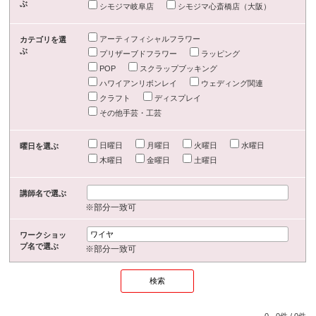
ぶ
シモジマ岐阜店
シモジマ心斎橋店（大阪）
アーティフィシャルフラワー
カテゴリを選
ぶ
プリザーブドフラワー
ラッピング
POP
スクラップブッキング
ハワイアンリボンレイ
ウェディング関連
クラフト
ディスプレイ
その他手芸・工芸
日曜日
月曜日
火曜日
水曜日
曜日を選ぶ
木曜日
金曜日
土曜日
講師名で選ぶ
※部分一致可
ワークショッ
プ名で選ぶ
※部分一致可