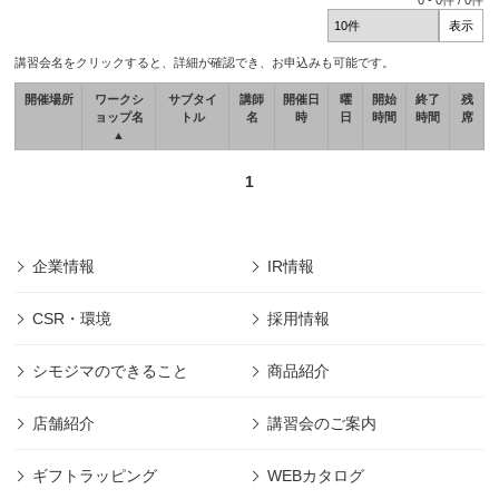
0
-
0
件 /
0
件
講習会名をクリックすると、詳細が確認でき、お申込みも可能です。
開催場所
ワークシ
サブタイ
講師
開催日
曜
開始
終了
残
ョップ名
トル
名
時
日
時間
時間
席
▲
1
企業情報
IR情報
CSR・環境
採用情報
シモジマのできること
商品紹介
店舗紹介
講習会のご案内
ギフトラッピング
WEBカタログ