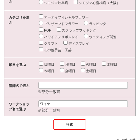
ぶ
シモジマ岐阜店
シモジマ心斎橋店（大阪）
アーティフィシャルフラワー
カテゴリを選
ぶ
プリザーブドフラワー
ラッピング
POP
スクラップブッキング
ハワイアンリボンレイ
ウェディング関連
クラフト
ディスプレイ
その他手芸・工芸
日曜日
月曜日
火曜日
水曜日
曜日を選ぶ
木曜日
金曜日
土曜日
講師名で選ぶ
※部分一致可
ワークショッ
プ名で選ぶ
※部分一致可