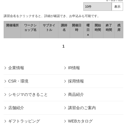
0
-
0
件 /
0
件
講習会名をクリックすると、詳細が確認でき、お申込みも可能です。
開催場所
ワークシ
サブタイ
講師
開催日
曜
開始
終了
残
ョップ名
トル
名
時
日
時間
時間
席
▲
1
企業情報
IR情報
CSR・環境
採用情報
シモジマのできること
商品紹介
店舗紹介
講習会のご案内
ギフトラッピング
WEBカタログ