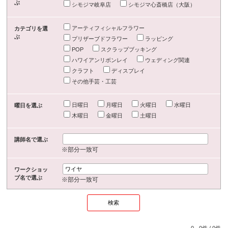
ぶ
シモジマ岐阜店
シモジマ心斎橋店（大阪）
アーティフィシャルフラワー
カテゴリを選
ぶ
プリザーブドフラワー
ラッピング
POP
スクラップブッキング
ハワイアンリボンレイ
ウェディング関連
クラフト
ディスプレイ
その他手芸・工芸
日曜日
月曜日
火曜日
水曜日
曜日を選ぶ
木曜日
金曜日
土曜日
講師名で選ぶ
※部分一致可
ワークショッ
プ名で選ぶ
※部分一致可