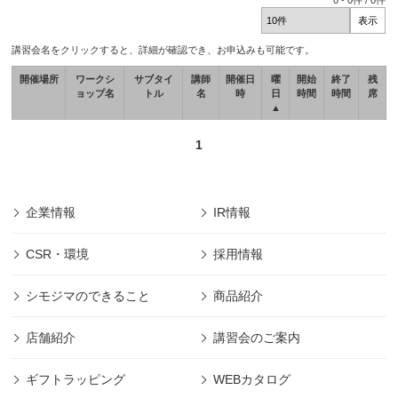
0
-
0
件 /
0
件
講習会名をクリックすると、詳細が確認でき、お申込みも可能です。
開催場所
ワークシ
サブタイ
講師
開催日
曜
開始
終了
残
ョップ名
トル
名
時
日
時間
時間
席
▲
1
企業情報
IR情報
CSR・環境
採用情報
シモジマのできること
商品紹介
店舗紹介
講習会のご案内
ギフトラッピング
WEBカタログ