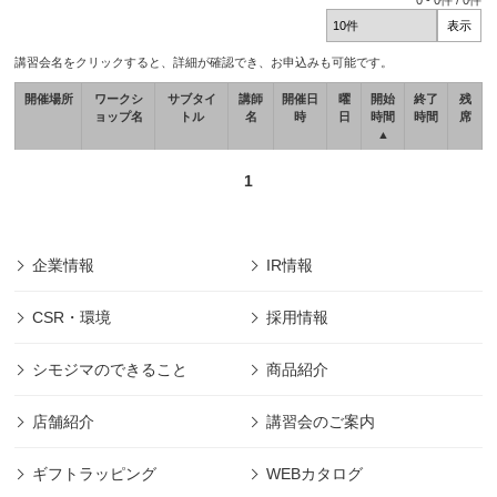
0
-
0
件 /
0
件
講習会名をクリックすると、詳細が確認でき、お申込みも可能です。
開催場所
ワークシ
サブタイ
講師
開催日
曜
開始
終了
残
ョップ名
トル
名
時
日
時間
時間
席
▲
1
企業情報
IR情報
CSR・環境
採用情報
シモジマのできること
商品紹介
店舗紹介
講習会のご案内
ギフトラッピング
WEBカタログ