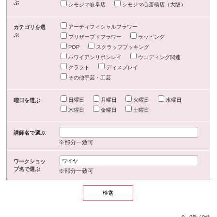
ぶ
シモジマ岐阜店
シモジマ心斎橋店（大阪）
アーティフィシャルフラワー
カテゴリを選
ぶ
プリザーブドフラワー
ラッピング
POP
スクラップブッキング
ハワイアンリボンレイ
ウェディング関連
クラフト
ディスプレイ
その他手芸・工芸
日曜日
月曜日
火曜日
水曜日
曜日を選ぶ
木曜日
金曜日
土曜日
講師名で選ぶ
※部分一致可
ワークショッ
プ名で選ぶ
※部分一致可