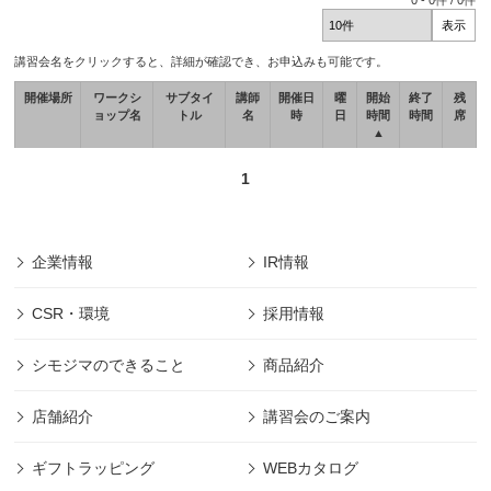
0
-
0
件 /
0
件
講習会名をクリックすると、詳細が確認でき、お申込みも可能です。
開催場所
ワークシ
サブタイ
講師
開催日
曜
開始
終了
残
ョップ名
トル
名
時
日
時間
時間
席
▲
1
企業情報
IR情報
CSR・環境
採用情報
シモジマのできること
商品紹介
店舗紹介
講習会のご案内
ギフトラッピング
WEBカタログ