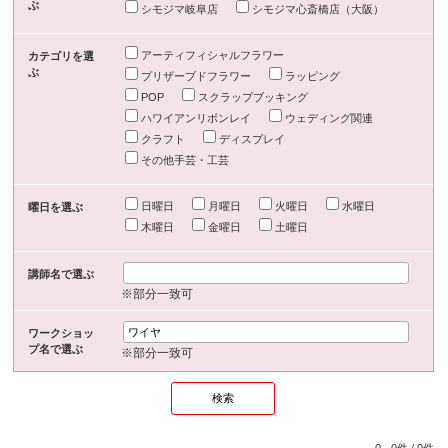
ぶ
シモジマ岐阜店
シモジマ心斎橋店（大阪）
アーティフィシャルフラワー
カテゴリを選
ぶ
プリザーブドフラワー
ラッピング
POP
スクラップブッキング
ハワイアンリボンレイ
ウェディング関連
クラフト
ディスプレイ
その他手芸・工芸
日曜日
月曜日
火曜日
水曜日
曜日を選ぶ
木曜日
金曜日
土曜日
講師名で選ぶ
※部分一致可
ワークショッ
プ名で選ぶ
※部分一致可