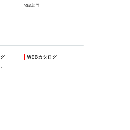
物流部門
ング
WEBカタログ
し