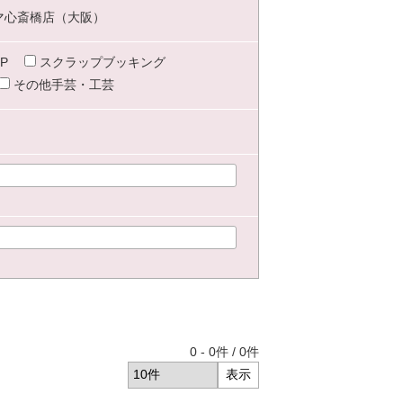
マ心斎橋店（大阪）
P
スクラップブッキング
その他手芸・工芸
0
-
0
件 /
0
件