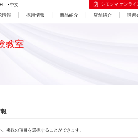
シモジマ オンライ
SH
中文
IR情報
採用情報
商品紹介
店舗紹介
講習
験教室
情報
い。複数の項目を選択することができます。