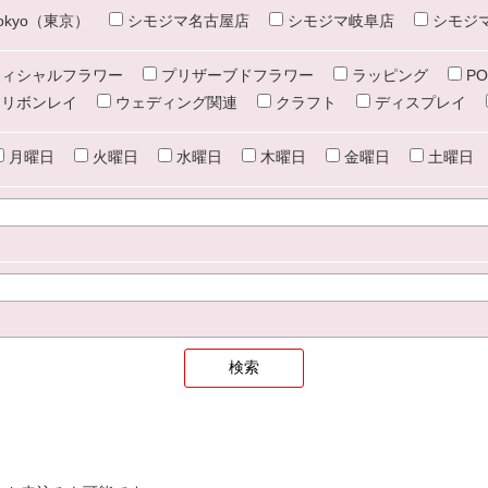
e tokyo（東京）
シモジマ名古屋店
シモジマ岐阜店
シモジ
ィシャルフラワー
プリザーブドフラワー
ラッピング
PO
リボンレイ
ウェディング関連
クラフト
ディスプレイ
月曜日
火曜日
水曜日
木曜日
金曜日
土曜日