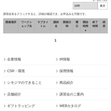
0
-
0
件 /
0
件
講習会名をクリックすると、詳細が確認でき、お申込みも可能です。
開催場所
ワークシ
サブタイ
講師
開催日
曜
開始
終了
残
ョップ名
トル
名
時
日
時間
時間
席
▲
1
企業情報
IR情報
CSR・環境
採用情報
シモジマのできること
商品紹介
店舗紹介
講習会のご案内
ギフトラッピング
WEBカタログ