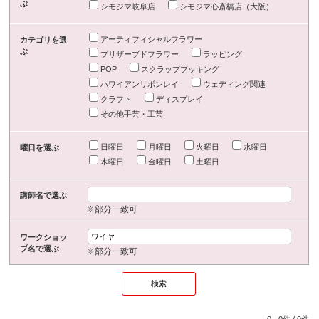
ぶ
シモジマ岐阜店
シモジマ心斎橋店（大阪）
アーティフィシャルフラワー
カテゴリを選
ぶ
プリザーブドフラワー
ラッピング
POP
スクラップブッキング
ハワイアンリボンレイ
ウェディング関連
クラフト
ディスプレイ
その他手芸・工芸
日曜日
月曜日
火曜日
水曜日
曜日を選ぶ
木曜日
金曜日
土曜日
講師名で選ぶ
※部分一致可
ワークショッ
プ名で選ぶ
※部分一致可