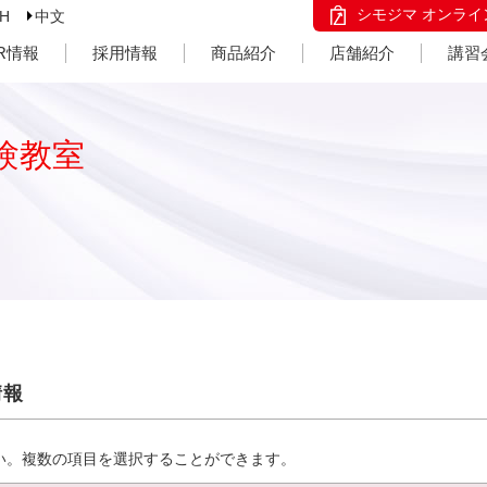
シモジマ オンライ
SH
中文
IR情報
採用情報
商品紹介
店舗紹介
講習
験教室
情報
い。複数の項目を選択することができます。