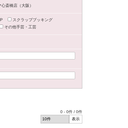
マ心斎橋店（大阪）
P
スクラップブッキング
その他手芸・工芸
0
-
0
件 /
0
件