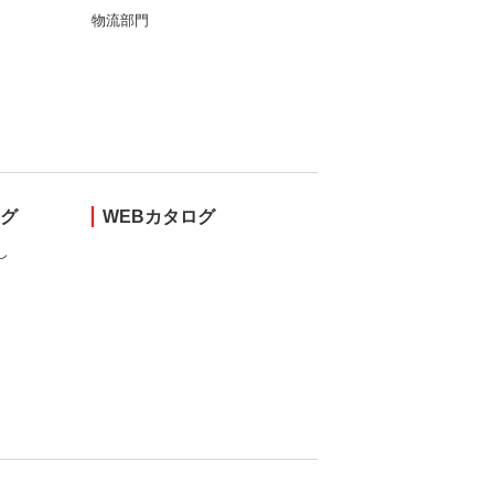
物流部門
ング
WEBカタログ
し