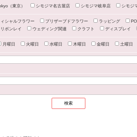
e tokyo（東京）
シモジマ名古屋店
シモジマ岐阜店
シモジ
ィシャルフラワー
プリザーブドフラワー
ラッピング
PO
リボンレイ
ウェディング関連
クラフト
ディスプレイ
月曜日
火曜日
水曜日
木曜日
金曜日
土曜日