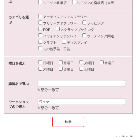
ぶ
シモジマ岐阜店
シモジマ心斎橋店（大阪）
アーティフィシャルフラワー
カテゴリを選
ぶ
プリザーブドフラワー
ラッピング
POP
スクラップブッキング
ハワイアンリボンレイ
ウェディング関連
クラフト
ディスプレイ
その他手芸・工芸
日曜日
月曜日
火曜日
水曜日
曜日を選ぶ
木曜日
金曜日
土曜日
講師名で選ぶ
※部分一致可
ワークショッ
プ名で選ぶ
※部分一致可