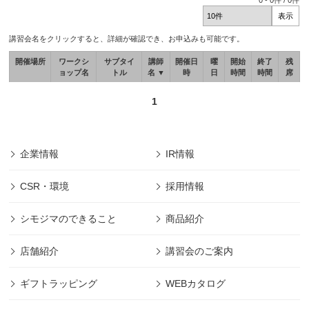
0
-
0
件 /
0
件
講習会名をクリックすると、詳細が確認でき、お申込みも可能です。
開催場所
ワークシ
サブタイ
講師
開催日
曜
開始
終了
残
ョップ名
トル
名 ▼
時
日
時間
時間
席
1
企業情報
IR情報
CSR・環境
採用情報
シモジマのできること
商品紹介
店舗紹介
講習会のご案内
ギフトラッピング
WEBカタログ