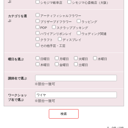
ぶ
シモジマ岐阜店
シモジマ心斎橋店（大阪）
アーティフィシャルフラワー
カテゴリを選
ぶ
プリザーブドフラワー
ラッピング
POP
スクラップブッキング
ハワイアンリボンレイ
ウェディング関連
クラフト
ディスプレイ
その他手芸・工芸
日曜日
月曜日
火曜日
水曜日
曜日を選ぶ
木曜日
金曜日
土曜日
講師名で選ぶ
※部分一致可
ワークショッ
プ名で選ぶ
※部分一致可