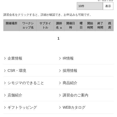
0
-
0
件 /
0
件
講習会名をクリックすると、詳細が確認でき、お申込みも可能です。
開催場所
ワークシ
サブタイ
講師
開催日
曜
開始
終了
残
ョップ名
トル
名 ▲
時
日
時間
時間
席
1
企業情報
IR情報
CSR・環境
採用情報
シモジマのできること
商品紹介
店舗紹介
講習会のご案内
ギフトラッピング
WEBカタログ