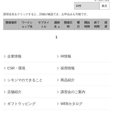
0
-
0
件 /
0
件
講習会名をクリックすると、詳細が確認でき、お申込みも可能です。
開催場所
ワークシ
サブタイ
講師
開催日
曜
開始
終了
残
ョップ名
トル
名 ▲
時
日
時間
時間
席
1
企業情報
IR情報
CSR・環境
採用情報
シモジマのできること
商品紹介
店舗紹介
講習会のご案内
ギフトラッピング
WEBカタログ