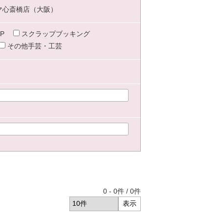
マ心斎橋店（大阪）
P
スクラップブッキング
その他手芸・工芸
0
-
0
件 /
0
件