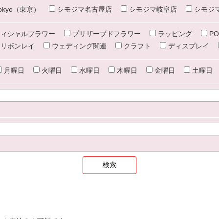
e tokyo（東京）
シモジマ名古屋店
シモジマ岐阜店
シモジ
ィシャルフラワー
プリザーブドフラワー
ラッピング
PO
リボンレイ
ウェディング関連
クラフト
ディスプレイ
月曜日
火曜日
水曜日
木曜日
金曜日
土曜日