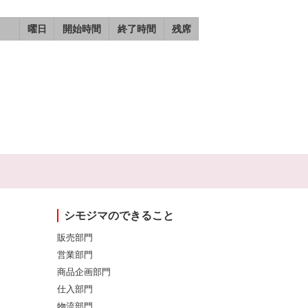
曜日
開始時間
終了時間
残席
シモジマのできること
販売部門
営業部門
商品企画部門
仕入部門
物流部門