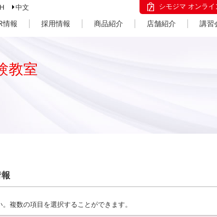
シモジマ オンライ
SH
中文
IR情報
採用情報
商品紹介
店舗紹介
講習
験教室
情報
い。複数の項目を選択することができます。