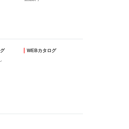
ング
WEBカタログ
し