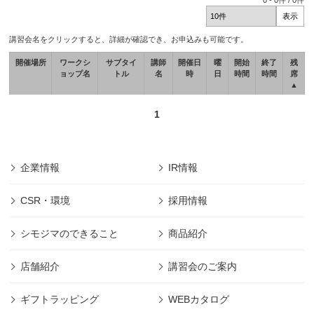
0
-
0
件 /
0
件
講習会名をクリックすると、詳細が確認でき、お申込みも可能です。
開催場所
ワークシ
サブタイ
講師
開催日
曜
開始
終了
残
ョップ名
トル
名
時
日
時間
時間
席
▲
1
企業情報
IR情報
CSR・環境
採用情報
シモジマのできること
商品紹介
店舗紹介
講習会のご案内
ギフトラッピング
WEBカタログ