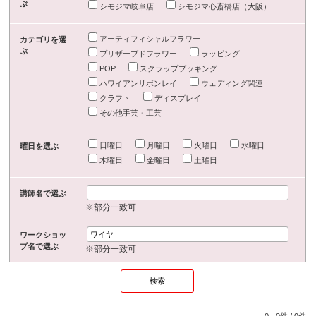
ぶ
シモジマ岐阜店
シモジマ心斎橋店（大阪）
アーティフィシャルフラワー
カテゴリを選
ぶ
プリザーブドフラワー
ラッピング
POP
スクラップブッキング
ハワイアンリボンレイ
ウェディング関連
クラフト
ディスプレイ
その他手芸・工芸
日曜日
月曜日
火曜日
水曜日
曜日を選ぶ
木曜日
金曜日
土曜日
講師名で選ぶ
※部分一致可
ワークショッ
プ名で選ぶ
※部分一致可