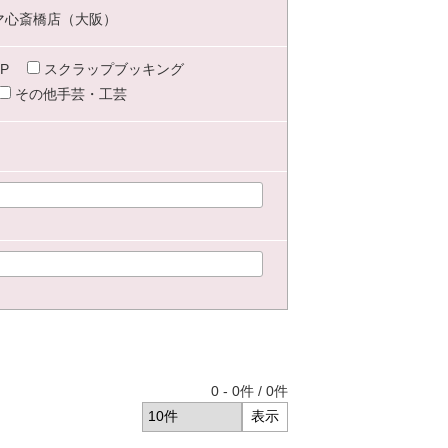
マ心斎橋店（大阪）
P
スクラップブッキング
その他手芸・工芸
0
-
0
件 /
0
件