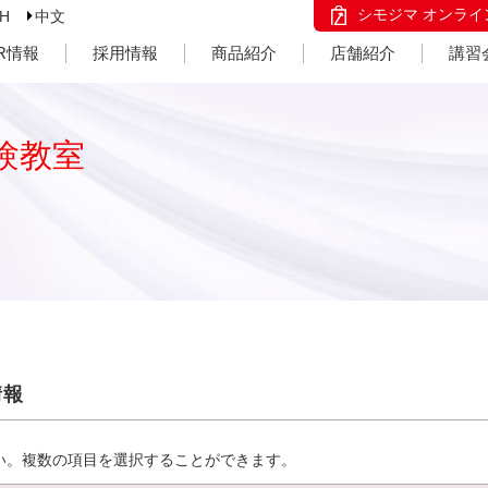
シモジマ オンライ
SH
中文
IR情報
採用情報
商品紹介
店舗紹介
講習
験教室
情報
い。複数の項目を選択することができます。