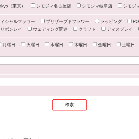
e tokyo（東京）
シモジマ名古屋店
シモジマ岐阜店
シモジ
ィシャルフラワー
プリザーブドフラワー
ラッピング
PO
リボンレイ
ウェディング関連
クラフト
ディスプレイ
月曜日
火曜日
水曜日
木曜日
金曜日
土曜日