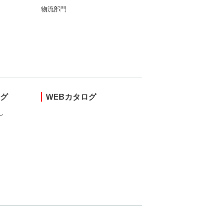
物流部門
ング
WEBカタログ
し