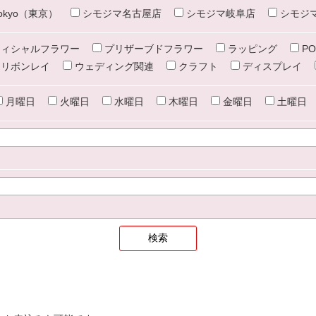
e tokyo（東京）
シモジマ名古屋店
シモジマ岐阜店
シモジ
ィシャルフラワー
プリザーブドフラワー
ラッピング
PO
リボンレイ
ウェディング関連
クラフト
ディスプレイ
月曜日
火曜日
水曜日
木曜日
金曜日
土曜日