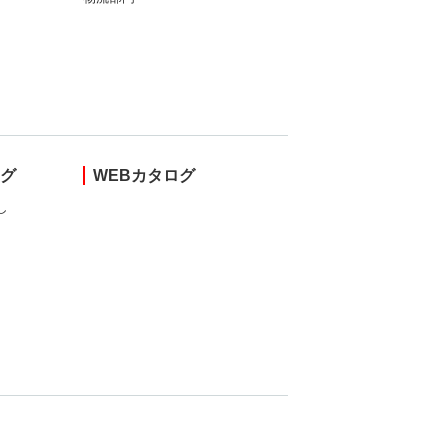
ング
WEBカタログ
し