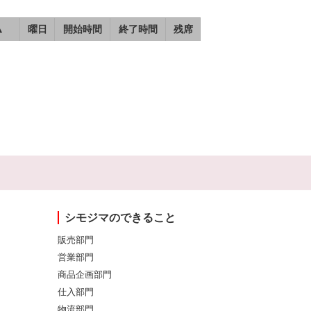
▲
曜日
開始時間
終了時間
残席
シモジマのできること
販売部門
営業部門
商品企画部門
仕入部門
物流部門