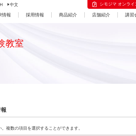
シモジマ オンライ
SH
中文
IR情報
採用情報
商品紹介
店舗紹介
講習
験教室
情報
い。複数の項目を選択することができます。