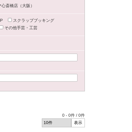
マ心斎橋店（大阪）
P
スクラップブッキング
その他手芸・工芸
0
-
0
件 /
0
件