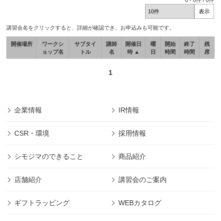
0
-
0
件 /
0
件
講習会名をクリックすると、詳細が確認でき、お申込みも可能です。
開催場所
ワークシ
サブタイ
講師
開催日
曜
開始
終了
残
ョップ名
トル
名
時 ▲
日
時間
時間
席
1
企業情報
IR情報
CSR・環境
採用情報
シモジマのできること
商品紹介
店舗紹介
講習会のご案内
ギフトラッピング
WEBカタログ