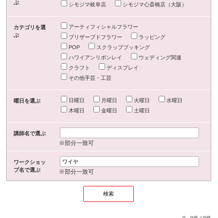
ぶ
シモジマ岐阜店
シモジマ心斎橋店（大阪）
アーティフィシャルフラワー
カテゴリを選
ぶ
プリザーブドフラワー
ラッピング
POP
スクラップブッキング
ハワイアンリボンレイ
ウェディング関連
クラフト
ディスプレイ
その他手芸・工芸
日曜日
月曜日
火曜日
水曜日
曜日を選ぶ
木曜日
金曜日
土曜日
講師名で選ぶ
※部分一致可
ワークショッ
プ名で選ぶ
※部分一致可