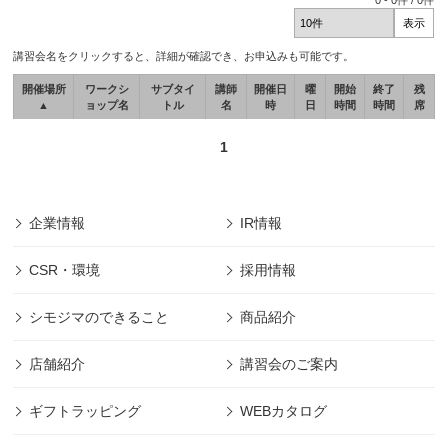
0
-
0
件 /
0
件
講習会名をクリックすると、詳細が確認でき、お申込みも可能です。
開催場所
ワークシ
サブタイ
講師
開催日
曜
開始
終了
残
▲
ョップ名
トル
名
時
日
時間
時間
席
1
企業情報
IR情報
CSR・環境
採用情報
シモジマのできること
商品紹介
店舗紹介
講習会のご案内
ギフトラッピング
WEBカタログ