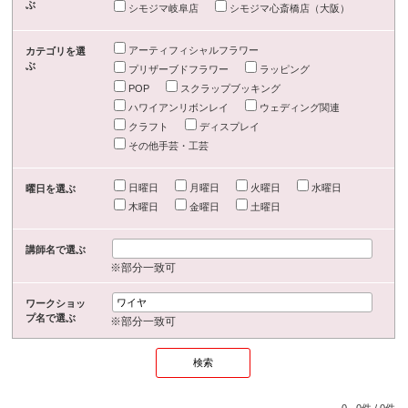
ぶ
シモジマ岐阜店
シモジマ心斎橋店（大阪）
アーティフィシャルフラワー
カテゴリを選
ぶ
プリザーブドフラワー
ラッピング
POP
スクラップブッキング
ハワイアンリボンレイ
ウェディング関連
クラフト
ディスプレイ
その他手芸・工芸
日曜日
月曜日
火曜日
水曜日
曜日を選ぶ
木曜日
金曜日
土曜日
講師名で選ぶ
※部分一致可
ワークショッ
プ名で選ぶ
※部分一致可