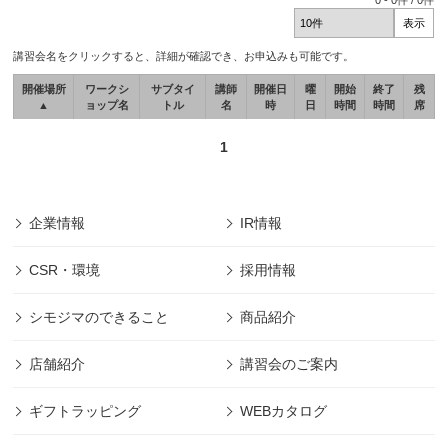
0
-
0
件 /
0
件
講習会名をクリックすると、詳細が確認でき、お申込みも可能です。
開催場所
ワークシ
サブタイ
講師
開催日
曜
開始
終了
残
▲
ョップ名
トル
名
時
日
時間
時間
席
1
企業情報
IR情報
CSR・環境
採用情報
シモジマのできること
商品紹介
店舗紹介
講習会のご案内
ギフトラッピング
WEBカタログ