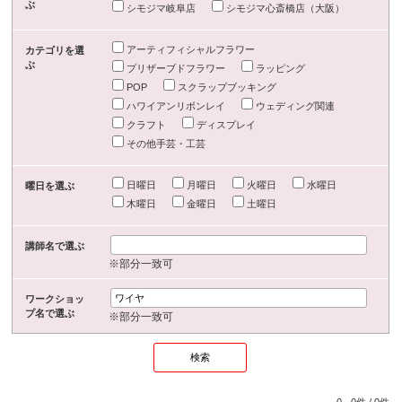
ぶ
シモジマ岐阜店
シモジマ心斎橋店（大阪）
アーティフィシャルフラワー
カテゴリを選
ぶ
プリザーブドフラワー
ラッピング
POP
スクラップブッキング
ハワイアンリボンレイ
ウェディング関連
クラフト
ディスプレイ
その他手芸・工芸
日曜日
月曜日
火曜日
水曜日
曜日を選ぶ
木曜日
金曜日
土曜日
講師名で選ぶ
※部分一致可
ワークショッ
プ名で選ぶ
※部分一致可