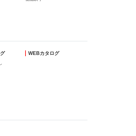
ング
WEBカタログ
し