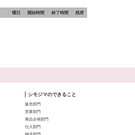
曜日
開始時間
終了時間
残席
シモジマのできること
販売部門
営業部門
商品企画部門
仕入部門
物流部門