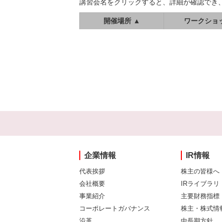
講習会名をクリックすると、詳細が確認でき
開催場所 ▲
ワークショ
企業情報
IR情報
代表挨拶
株主の皆様へ
会社概要
IRライブラリ
事業紹介
主要財務指標
コーポレートガバナンス
株主・株式情
沿革
中長期方針