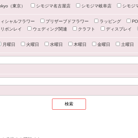
e tokyo（東京）
シモジマ名古屋店
シモジマ岐阜店
シモジ
ィシャルフラワー
プリザーブドフラワー
ラッピング
PO
リボンレイ
ウェディング関連
クラフト
ディスプレイ
月曜日
火曜日
水曜日
木曜日
金曜日
土曜日