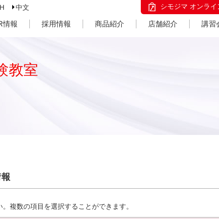
シモジマ オンライ
SH
中文
IR情報
採用情報
商品紹介
店舗紹介
講習
験教室
情報
い。複数の項目を選択することができます。