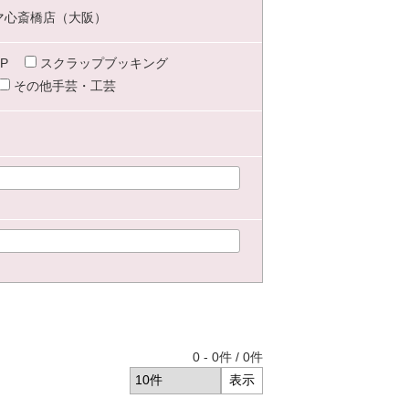
マ心斎橋店（大阪）
P
スクラップブッキング
その他手芸・工芸
0
-
0
件 /
0
件