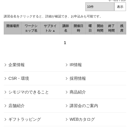
0
-
0
件 /
0
件
講習会名をクリックすると、詳細が確認でき、お申込みも可能です。
開催場所
ワークシ
サブタイ
講師
開催日
曜
開始
終了
残
ョップ名
トル ▲
名
時
日
時間
時間
席
1
企業情報
IR情報
CSR・環境
採用情報
シモジマのできること
商品紹介
店舗紹介
講習会のご案内
ギフトラッピング
WEBカタログ