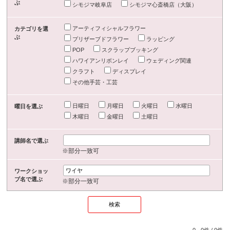
ぶ
シモジマ岐阜店
シモジマ心斎橋店（大阪）
アーティフィシャルフラワー
カテゴリを選
ぶ
プリザーブドフラワー
ラッピング
POP
スクラップブッキング
ハワイアンリボンレイ
ウェディング関連
クラフト
ディスプレイ
その他手芸・工芸
日曜日
月曜日
火曜日
水曜日
曜日を選ぶ
木曜日
金曜日
土曜日
講師名で選ぶ
※部分一致可
ワークショッ
プ名で選ぶ
※部分一致可