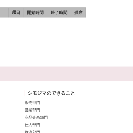
曜日
開始時間
終了時間
残席
シモジマのできること
販売部門
営業部門
商品企画部門
仕入部門
物流部門