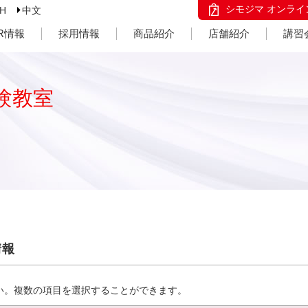
シモジマ オンライ
SH
中文
IR情報
採用情報
商品紹介
店舗紹介
講習
験教室
情報
い。複数の項目を選択することができます。