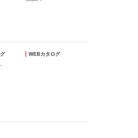
ング
WEBカタログ
し