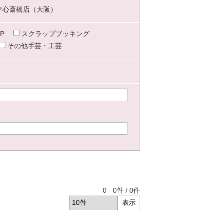
マ心斎橋店（大阪）
P
スクラップブッキング
その他手芸・工芸
0
-
0
件 /
0
件