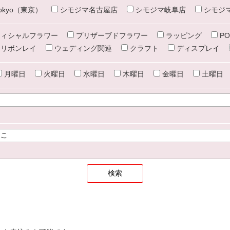
e tokyo（東京）
シモジマ名古屋店
シモジマ岐阜店
シモジ
ィシャルフラワー
プリザーブドフラワー
ラッピング
PO
リボンレイ
ウェディング関連
クラフト
ディスプレイ
月曜日
火曜日
水曜日
木曜日
金曜日
土曜日