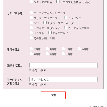
ぶ
シモジマ岐阜店
シモジマ心斎橋店（大阪）
アーティフィシャルフラワー
カテゴリを選
ぶ
プリザーブドフラワー
ラッピング
POP
スクラップブッキング
ハワイアンリボンレイ
ウェディング関連
クラフト
ディスプレイ
その他手芸・工芸
日曜日
月曜日
火曜日
水曜日
曜日を選ぶ
木曜日
金曜日
土曜日
講師名で選ぶ
※部分一致可
ワークショッ
プ名で選ぶ
※部分一致可