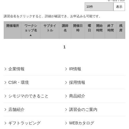
0
-
0
件 /
0
件
講習会名をクリックすると、詳細が確認でき、お申込みも可能です。
開催場所
ワークシ
サブタイ
講師
開催日
曜
開始
終了
残
ョップ名
トル
名
時
日
時間
時間
席
▲
1
企業情報
IR情報
CSR・環境
採用情報
シモジマのできること
商品紹介
店舗紹介
講習会のご案内
ギフトラッピング
WEBカタログ