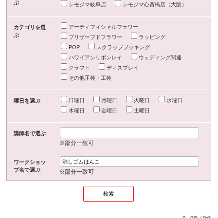
ぶ
シモジマ岐阜店
シモジマ心斎橋店（大阪）
アーティフィシャルフラワー
カテゴリを選
ぶ
プリザーブドフラワー
ラッピング
POP
スクラップブッキング
ハワイアンリボンレイ
ウェディング関連
クラフト
ディスプレイ
その他手芸・工芸
日曜日
月曜日
火曜日
水曜日
曜日を選ぶ
木曜日
金曜日
土曜日
講師名で選ぶ
※部分一致可
ワークショッ
プ名で選ぶ
※部分一致可