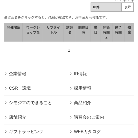
0
-
0
件 /
0
件
講習会名をクリックすると、詳細が確認でき、お申込みも可能です。
開催場所
ワークシ
サブタイ
講師
開催日
曜
開始
終了
残
ョップ名
トル
名
時
日
時間
時間
席
▲
1
企業情報
IR情報
CSR・環境
採用情報
シモジマのできること
商品紹介
店舗紹介
講習会のご案内
ギフトラッピング
WEBカタログ