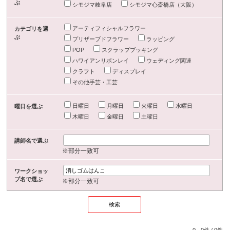
ぶ
シモジマ岐阜店
シモジマ心斎橋店（大阪）
アーティフィシャルフラワー
カテゴリを選
ぶ
プリザーブドフラワー
ラッピング
POP
スクラップブッキング
ハワイアンリボンレイ
ウェディング関連
クラフト
ディスプレイ
その他手芸・工芸
日曜日
月曜日
火曜日
水曜日
曜日を選ぶ
木曜日
金曜日
土曜日
講師名で選ぶ
※部分一致可
ワークショッ
プ名で選ぶ
※部分一致可