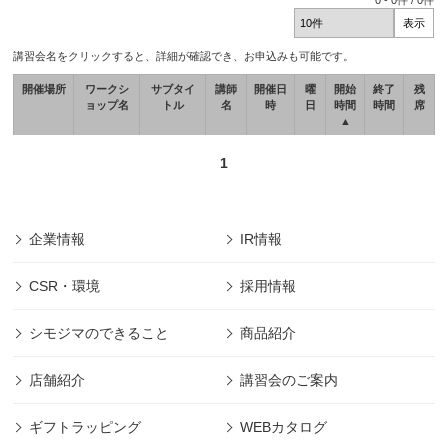
0
-
0
件 /
0
件
講習会名をクリックすると、詳細が確認でき、お申込みも可能です。
開催場所
ワークシ
サブタイ
講師
開催日
曜
開始
終了
残
ョップ名
トル
名
時
日
時間
時間
席
▲
1
企業情報
IR情報
CSR・環境
採用情報
シモジマのできること
商品紹介
店舗紹介
講習会のご案内
ギフトラッピング
WEBカタログ