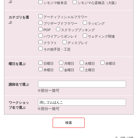
ぶ
シモジマ岐阜店
シモジマ心斎橋店（大阪）
アーティフィシャルフラワー
カテゴリを選
ぶ
プリザーブドフラワー
ラッピング
POP
スクラップブッキング
ハワイアンリボンレイ
ウェディング関連
クラフト
ディスプレイ
その他手芸・工芸
日曜日
月曜日
火曜日
水曜日
曜日を選ぶ
木曜日
金曜日
土曜日
講師名で選ぶ
※部分一致可
ワークショッ
プ名で選ぶ
※部分一致可