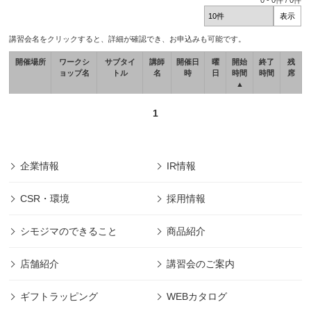
0
-
0
件 /
0
件
講習会名をクリックすると、詳細が確認でき、お申込みも可能です。
開催場所
ワークシ
サブタイ
講師
開催日
曜
開始
終了
残
ョップ名
トル
名
時
日
時間
時間
席
▲
1
企業情報
IR情報
CSR・環境
採用情報
シモジマのできること
商品紹介
店舗紹介
講習会のご案内
ギフトラッピング
WEBカタログ