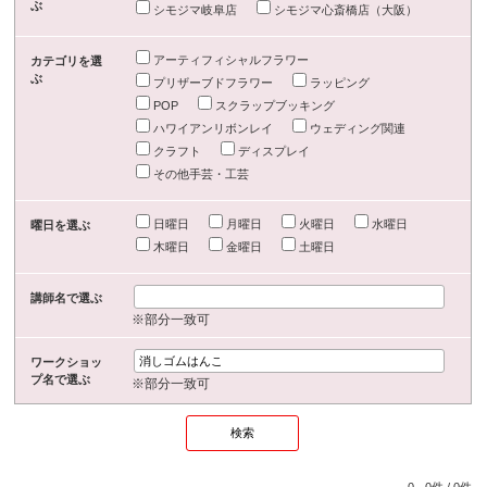
ぶ
シモジマ岐阜店
シモジマ心斎橋店（大阪）
アーティフィシャルフラワー
カテゴリを選
ぶ
プリザーブドフラワー
ラッピング
POP
スクラップブッキング
ハワイアンリボンレイ
ウェディング関連
クラフト
ディスプレイ
その他手芸・工芸
日曜日
月曜日
火曜日
水曜日
曜日を選ぶ
木曜日
金曜日
土曜日
講師名で選ぶ
※部分一致可
ワークショッ
プ名で選ぶ
※部分一致可