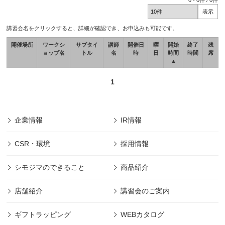
0
-
0
件 /
0
件
講習会名をクリックすると、詳細が確認でき、お申込みも可能です。
開催場所
ワークシ
サブタイ
講師
開催日
曜
開始
終了
残
ョップ名
トル
名
時
日
時間
時間
席
▲
1
企業情報
IR情報
CSR・環境
採用情報
シモジマのできること
商品紹介
店舗紹介
講習会のご案内
ギフトラッピング
WEBカタログ