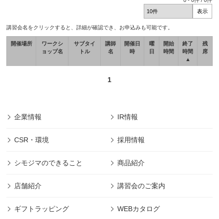
0
-
0
件 /
0
件
講習会名をクリックすると、詳細が確認でき、お申込みも可能です。
開催場所
ワークシ
サブタイ
講師
開催日
曜
開始
終了
残
ョップ名
トル
名
時
日
時間
時間
席
▲
1
企業情報
IR情報
CSR・環境
採用情報
シモジマのできること
商品紹介
店舗紹介
講習会のご案内
ギフトラッピング
WEBカタログ