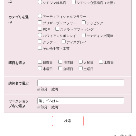
ぶ
シモジマ岐阜店
シモジマ心斎橋店（大阪）
アーティフィシャルフラワー
カテゴリを選
ぶ
プリザーブドフラワー
ラッピング
POP
スクラップブッキング
ハワイアンリボンレイ
ウェディング関連
クラフト
ディスプレイ
その他手芸・工芸
日曜日
月曜日
火曜日
水曜日
曜日を選ぶ
木曜日
金曜日
土曜日
講師名で選ぶ
※部分一致可
ワークショッ
プ名で選ぶ
※部分一致可