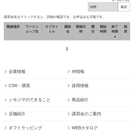
0
-
0
件 /
0
件
講習会名をクリックすると、詳細が確認でき、お申込みも可能です。
開催場所
ワークシ
サブタイ
講師
開催日
曜
開始
終了
残
ョップ名
トル
名
時
日
時間
時間
席
▲
1
企業情報
IR情報
CSR・環境
採用情報
シモジマのできること
商品紹介
店舗紹介
講習会のご案内
ギフトラッピング
WEBカタログ