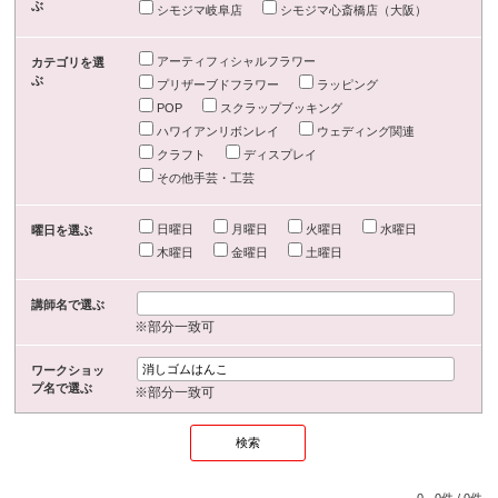
ぶ
シモジマ岐阜店
シモジマ心斎橋店（大阪）
アーティフィシャルフラワー
カテゴリを選
ぶ
プリザーブドフラワー
ラッピング
POP
スクラップブッキング
ハワイアンリボンレイ
ウェディング関連
クラフト
ディスプレイ
その他手芸・工芸
日曜日
月曜日
火曜日
水曜日
曜日を選ぶ
木曜日
金曜日
土曜日
講師名で選ぶ
※部分一致可
ワークショッ
プ名で選ぶ
※部分一致可