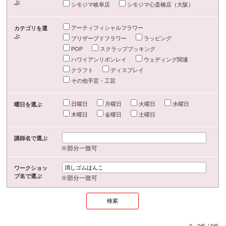
ぶ
シモジマ岐阜店
シモジマ心斎橋店（大阪）
アーティフィシャルフラワー
カテゴリを選
ぶ
プリザーブドフラワー
ラッピング
POP
スクラップブッキング
ハワイアンリボンレイ
ウェディング関連
クラフト
ディスプレイ
その他手芸・工芸
日曜日
月曜日
火曜日
水曜日
曜日を選ぶ
木曜日
金曜日
土曜日
講師名で選ぶ
※部分一致可
ワークショッ
プ名で選ぶ
※部分一致可