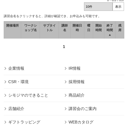
0
-
0
件 /
0
件
講習会名をクリックすると、詳細が確認でき、お申込みも可能です。
開催場所
ワークシ
サブタイ
講師
開催日
曜
開始
終了
残
ョップ名
トル
名
時
日
時間
時間
席
▲
1
企業情報
IR情報
CSR・環境
採用情報
シモジマのできること
商品紹介
店舗紹介
講習会のご案内
ギフトラッピング
WEBカタログ