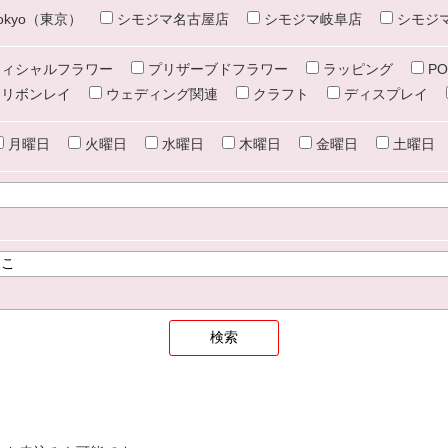
e tokyo（東京）
シモジマ名古屋店
シモジマ岐阜店
シモジ
ィシャルフラワー
プリザーブドフラワー
ラッピング
PO
リボンレイ
ウェディング関連
クラフト
ディスプレイ
月曜日
火曜日
水曜日
木曜日
金曜日
土曜日