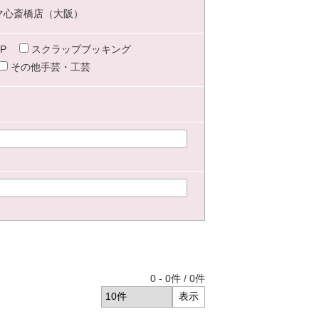
マ心斎橋店（大阪）
P
スクラップブッキング
その他手芸・工芸
0
-
0
件 /
0
件