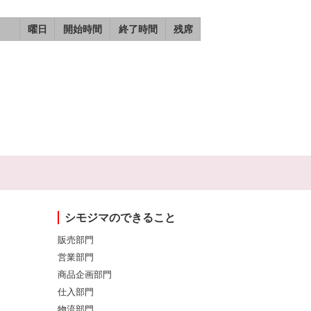
曜日
開始時間
終了時間
残席
シモジマのできること
販売部門
営業部門
商品企画部門
仕入部門
物流部門