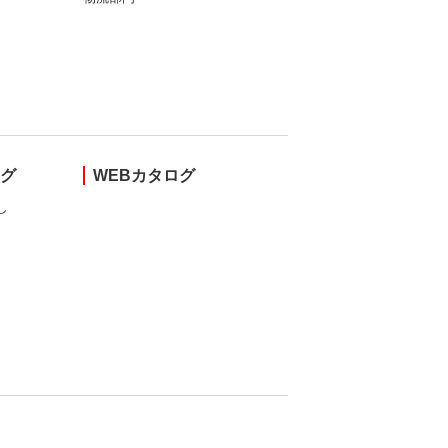
ング
WEBカタログ
し