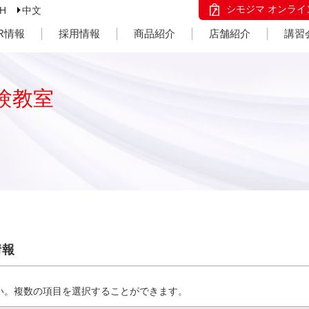
シモジマ オンライ
SH
中文
IR情報
採用情報
商品紹介
店舗紹介
講習
験教室
情報
い。複数の項目を選択することができます。