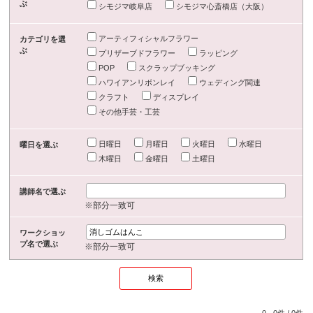
ぶ
シモジマ岐阜店
シモジマ心斎橋店（大阪）
アーティフィシャルフラワー
カテゴリを選
ぶ
プリザーブドフラワー
ラッピング
POP
スクラップブッキング
ハワイアンリボンレイ
ウェディング関連
クラフト
ディスプレイ
その他手芸・工芸
日曜日
月曜日
火曜日
水曜日
曜日を選ぶ
木曜日
金曜日
土曜日
講師名で選ぶ
※部分一致可
ワークショッ
プ名で選ぶ
※部分一致可