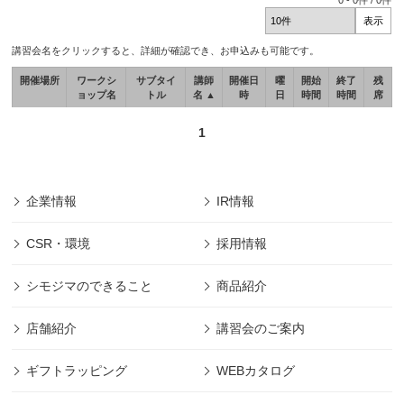
0
-
0
件 /
0
件
講習会名をクリックすると、詳細が確認でき、お申込みも可能です。
開催場所
ワークシ
サブタイ
講師
開催日
曜
開始
終了
残
ョップ名
トル
名 ▲
時
日
時間
時間
席
1
企業情報
IR情報
CSR・環境
採用情報
シモジマのできること
商品紹介
店舗紹介
講習会のご案内
ギフトラッピング
WEBカタログ