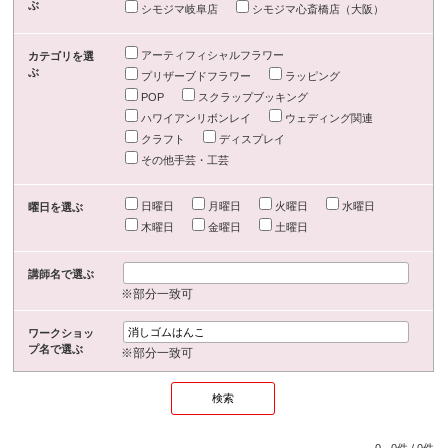
ぶ
シモジマ岐阜店
シモジマ心斎橋店（大阪）
アーティフィシャルフラワー
カテゴリを選
ぶ
プリザーブドフラワー
ラッピング
POP
スクラップブッキング
ハワイアンリボンレイ
ウェディング関連
クラフト
ディスプレイ
その他手芸・工芸
日曜日
月曜日
火曜日
水曜日
曜日を選ぶ
木曜日
金曜日
土曜日
講師名で選ぶ
※部分一致可
ワークショッ
プ名で選ぶ
※部分一致可