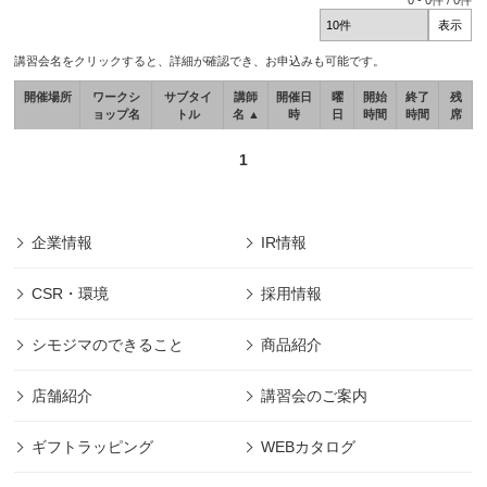
0
-
0
件 /
0
件
講習会名をクリックすると、詳細が確認でき、お申込みも可能です。
開催場所
ワークシ
サブタイ
講師
開催日
曜
開始
終了
残
ョップ名
トル
名 ▲
時
日
時間
時間
席
1
企業情報
IR情報
CSR・環境
採用情報
シモジマのできること
商品紹介
店舗紹介
講習会のご案内
ギフトラッピング
WEBカタログ