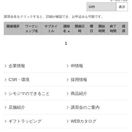
0
-
0
件 /
0
件
講習会名をクリックすると、詳細が確認でき、お申込みも可能です。
開催場所
ワークシ
サブタイ
講師
開催日
曜
開始
終了
残
ョップ名
トル
名 ▲
時
日
時間
時間
席
1
企業情報
IR情報
CSR・環境
採用情報
シモジマのできること
商品紹介
店舗紹介
講習会のご案内
ギフトラッピング
WEBカタログ