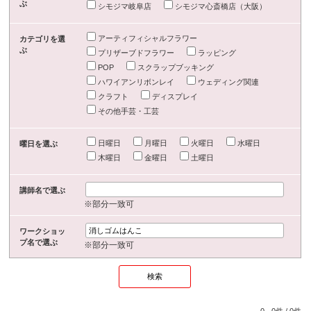
ぶ
シモジマ岐阜店
シモジマ心斎橋店（大阪）
アーティフィシャルフラワー
カテゴリを選
ぶ
プリザーブドフラワー
ラッピング
POP
スクラップブッキング
ハワイアンリボンレイ
ウェディング関連
クラフト
ディスプレイ
その他手芸・工芸
日曜日
月曜日
火曜日
水曜日
曜日を選ぶ
木曜日
金曜日
土曜日
講師名で選ぶ
※部分一致可
ワークショッ
プ名で選ぶ
※部分一致可