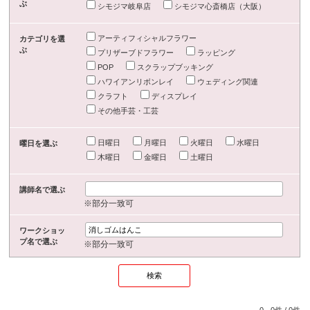
ぶ
シモジマ岐阜店
シモジマ心斎橋店（大阪）
アーティフィシャルフラワー
カテゴリを選
ぶ
プリザーブドフラワー
ラッピング
POP
スクラップブッキング
ハワイアンリボンレイ
ウェディング関連
クラフト
ディスプレイ
その他手芸・工芸
日曜日
月曜日
火曜日
水曜日
曜日を選ぶ
木曜日
金曜日
土曜日
講師名で選ぶ
※部分一致可
ワークショッ
プ名で選ぶ
※部分一致可