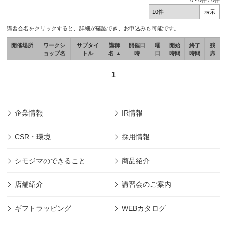
0
-
0
件 /
0
件
講習会名をクリックすると、詳細が確認でき、お申込みも可能です。
開催場所
ワークシ
サブタイ
講師
開催日
曜
開始
終了
残
ョップ名
トル
名 ▲
時
日
時間
時間
席
1
企業情報
IR情報
CSR・環境
採用情報
シモジマのできること
商品紹介
店舗紹介
講習会のご案内
ギフトラッピング
WEBカタログ